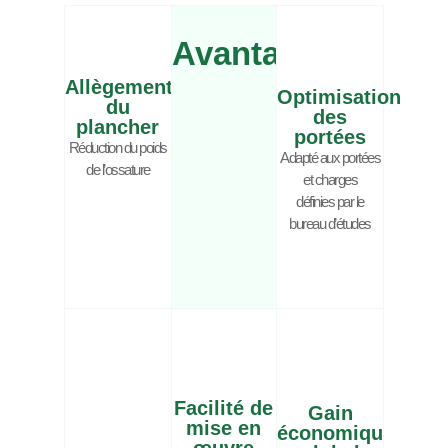
Avantages
Allègement
Optimisation
du
des
plancher
portées
Réduction du poids
Adapté aux portées
de l’ossature
et charges
définies par le
bureau d’études
Facilité de
Gain
mise en
économique