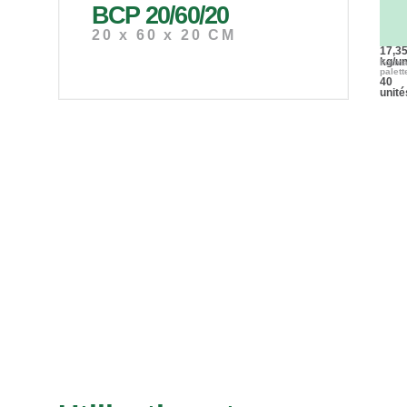
BCP 20/60/20
Usag
princi
20 x 60 x 20 CM
Dalle
Poids
17,3
kg/un
Forma
palett
40
unité