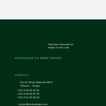
Fabrication industrielle de
briques en terre cuite.
PARTENAIRE DU MÊME GROUPE
CONTACT
Km 22, Route Nationale RN 2,
Tétouan – Tanger
+212 6 66 04 34 50
+212 6 66 96 55 79
+212 6 61 83 69 23
contact@aminabrique.com